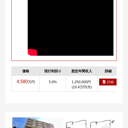
価格
現行利回り
想定年間収入
詳細
お
4,580
万円
5.8%
1,250,000円
詳細
(10.4万円/月)