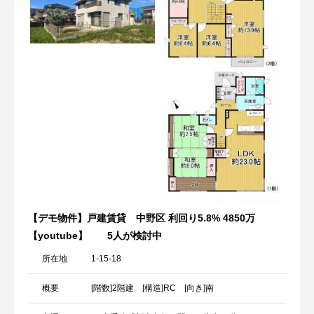
【デモ物件】戸建賃貸 中野区 利回り5.8% 4850万
【youtube】
5人が検討中
所在地
1-15-18
概要
[階数]2階建 [構造]RC [向き]南