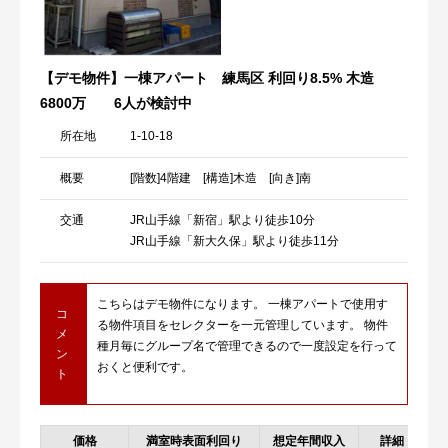
【デモ物件】一棟アパート 練馬区 利回り8.5% 木造
6800万
6人が検討中
所在地
1-10-18
概要
[階数]4階建 [構造]木造 [向き]南
交通
JR山手線「新宿」駅より徒歩10分
JR山手線「新大久保」駅より徒歩11分
こちらはデモ物件になります。 一棟アパートで使用す
コ
る物件項目をセレクターを一元管理しています。 物件
メ
種月毎にグループ名で管理できるので一度設定を行って
ン
おくと便利です。
ト
価格
満室時表面利回り
想定年間収入
詳細