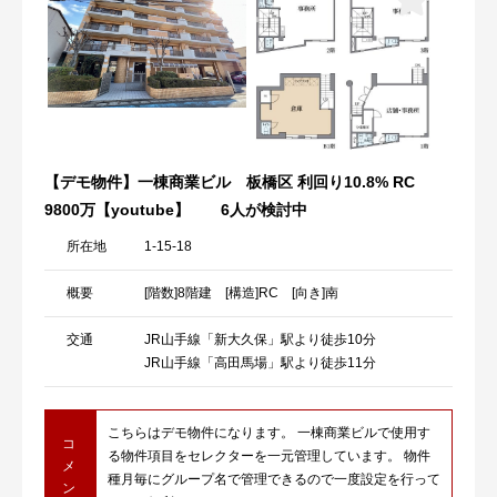
【デモ物件】一棟商業ビル 板橋区 利回り10.8% RC
9800万【youtube】
6人が検討中
所在地
1-15-18
概要
[階数]8階建 [構造]RC [向き]南
交通
JR山手線「新大久保」駅より徒歩10分
JR山手線「高田馬場」駅より徒歩11分
こちらはデモ物件になります。 一棟商業ビルで使用す
コ
る物件項目をセレクターを一元管理しています。 物件
メ
種月毎にグループ名で管理できるので一度設定を行って
ン