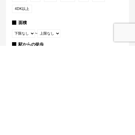
4DK以上
面積
~
駅からの徒歩
1分以内
5分以内
10分以内
15分以内
検索
3
件が該当
Tweets by index_japan