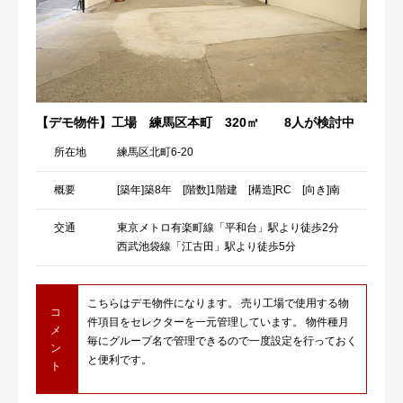
【デモ物件】工場 練馬区本町 320㎡
8人が検討中
所在地
練馬区北町6-20
概要
[築年]築8年 [階数]1階建 [構造]RC [向き]南
交通
東京メトロ有楽町線「平和台」駅より徒歩2分
西武池袋線「江古田」駅より徒歩5分
こちらはデモ物件になります。 売り工場で使用する物
コ
件項目をセレクターを一元管理しています。 物件種月
メ
毎にグループ名で管理できるので一度設定を行っておく
ン
と便利です。
ト