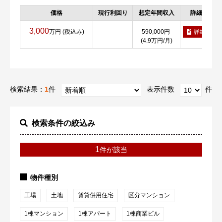
価格
現行利回り
想定年間収入
詳細
3,000
万円 (税込み)
590,000円
詳細
(4.9万円/月)
検索結果：
1
件
表示件数
件
検索条件の絞込み
1
件が該当
物件種別
工場
土地
賃貸併用住宅
区分マンション
1棟マンション
1棟アパート
1棟商業ビル