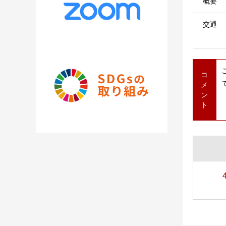
概要
交通
コ
メ
ン
ト