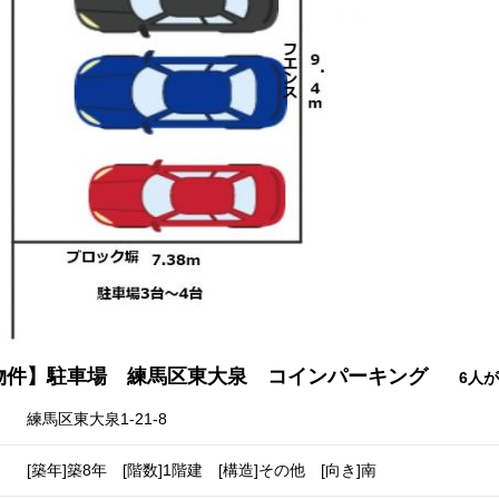
物件】駐車場 練馬区東大泉 コインパーキング
6人
練馬区東大泉1-21-8
[築年]築8年 [階数]1階建 [構造]その他 [向き]南