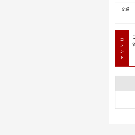
交通
コ
メ
ン
ト