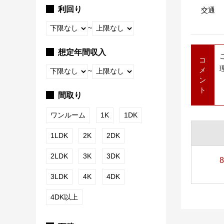
利回り
交通
~
想定年間収入
コ
メ
~
ン
ト
間取り
ワンルーム
1K
1DK
1LDK
2K
2DK
2LDK
3K
3DK
8
3LDK
4K
4DK
4DK以上