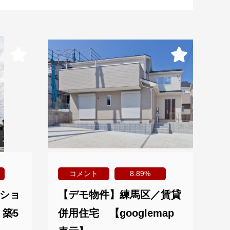
コメント
8.89%
ショ
【デモ物件】練馬区／賃貸
 築5
併用住宅 【googlemap