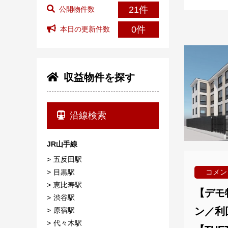
21件
公開物件数
0件
本日の更新件数
収益物件を探す
沿線検索
JR山手線
五反田駅
目黒駅
コメン
恵比寿駅
【デモ
渋谷駅
ン／利
原宿駅
代々木駅