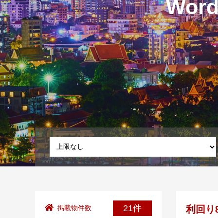
Wor
21件
利回り
掲載物件数