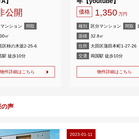
TA】
年【youtube】
非公開
1,350
価格
万円
棟マンション
間取
種別
区分マンション
間取
800㎡
面積
32.8㎡
黒区柿の木坂2-25-6
住所
大田区蒲田本町1-27-26
黒駅 徒歩10分
交通
両国駅 徒歩10分
物件詳細はこちら
物件詳細はこちら
様の声
2023-01-11