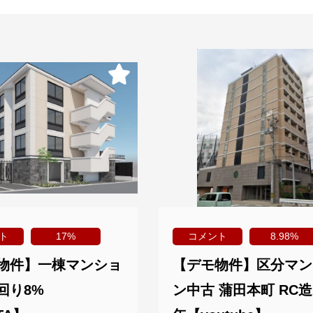
ト
17%
コメント
8.98%
物件】一棟マンショ
【デモ物件】区分マン
回り8%
ン中古 蒲田本町 RC造