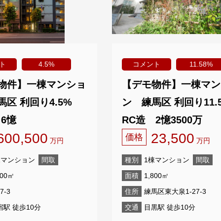
ト
4.5%
コメント
11.58%
物件】一棟マンショ
【デモ物件】一棟マン
区 利回り4.5%
ン 練馬区 利回り11.
6憶
RC造 2憶3500万
600,500
23,500
価格
万円
万円
棟マンション
間取
種別
1棟マンション
間取
800㎡
面積
1,800㎡
7-3
住所
練馬区東大泉1-27-3
宿駅 徒歩10分
交通
目黒駅 徒歩10分