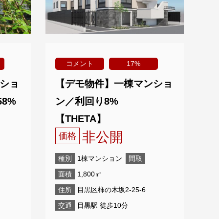
コメント
17%
ショ
【デモ物件】一棟マンショ
58%
ン／利回り8%
【THETA】
非公開
価格
種別
1棟マンション
間取
面積
1,800㎡
住所
目黒区柿の木坂2-25-6
交通
目黒駅 徒歩10分