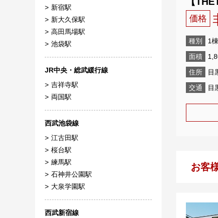
【THE
新宿駅
価格
新大久保駅
高田馬場駅
種別
1
池袋駅
面積
1,
JR中央・総武緩行線
住所
目
吉祥寺駅
交通
目
両国駅
西武池袋線
江古田駅
桜台駅
練馬駅
お客
石神井公園駅
大泉学園駅
西武新宿線