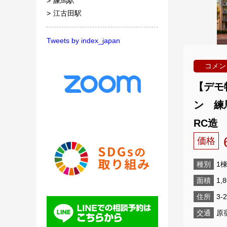
練馬駅
江古田駅
Tweets by index_japan
コメン
【デモ
ン 練馬
RC造 
価格
種別
1
面積
1,
住所
3-2
交通
原