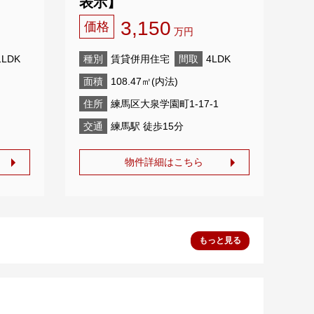
表示】
3,150
価格
万円
1LDK
種別
賃貸併用住宅
間取
4LDK
面積
108.47㎡(内法)
住所
練馬区大泉学園町1-17-1
交通
練馬駅 徒歩15分
物件詳細はこちら
もっと見る