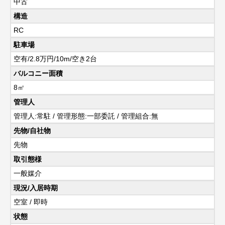
中古
構造
RC
駐車場
空有/2.8万円/10m/空き2台
バルコニー面積
8㎡
管理人
管理人:常駐 / 管理形態:一部委託 / 管理組合:無
先物/自社物
先物
取引態様
一般媒介
現況/入居時期
空室 / 即時
状態