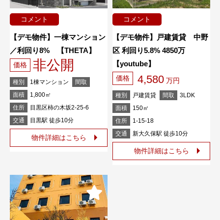
コメント
コメント
【デモ物件】一棟マンション
【デモ物件】戸建賃貸 中野
／利回り8% 【THETA】
区 利回り5.8% 4850万
非公開
【youtube】
価格
4,580
価格
万円
種別
1棟マンション
間取
面積
1,800㎡
種別
戸建賃貸
間取
3LDK
住所
目黒区柿の木坂2-25-6
面積
150㎡
交通
目黒駅 徒歩10分
住所
1-15-18
交通
新大久保駅 徒歩10分
物件詳細はこちら
物件詳細はこちら