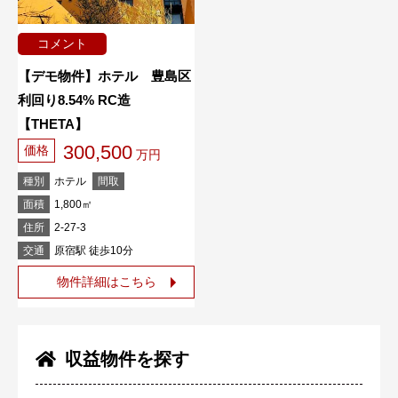
コメント
【デモ物件】ホテル 豊島区
利回り8.54% RC造
【THETA】
300,500
価格
万円
種別
ホテル
間取
面積
1,800㎡
住所
2-27-3
交通
原宿駅 徒歩10分
物件詳細はこちら
収益物件を探す