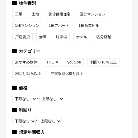
物件種別
工場
土地
賃貸併用住宅
区分マンション
1棟マンション
1棟アパート
1棟商業ビル
戸建賃貸
倉庫
駐車場
ホテル
区分店舗
カテゴリー
おすすめ物件
THETA
youtube
利回り10％以上
利回り15％以上
年間収益500万以上
価格
~
利回り
~
想定年間収入