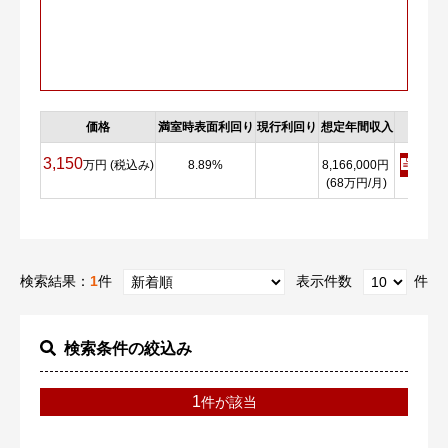
価格
満室時表面利回り
現行利回り
想定年間収入
詳細
3,150
万円 (税込み)
8.89%
8,166,000円
詳細
(68万円/月)
検索結果：
1
件
表示件数
件
検索条件の絞込み
1
件が該当