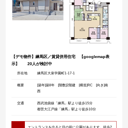
【デモ物件】練馬区／賃貸併用住宅 【googlemap表
示】
20人が検討中
所在地
練馬区大泉学園町1-17-1
概要
[築年]築8年 [階数]2階建 [構造]RC [向き]南
西
交通
西武池袋線「練馬」駅より徒歩15分
都営大江戸線「練馬」駅より徒歩10分
エントランスを出ると目の前に公園があります。徒歩2