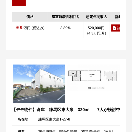
価格
満室時表面利回り
想定年間収入
詳細
800
万円 (税込み)
8.89%
520,000円
詳細
(4.3万円/月)
【デモ物件】倉庫 練馬区東大泉 320㎡
7人が検討中
所在地
練馬区東大泉1-27-8
概要
[築年]築8年 [階数]1階建 [構造]鉄骨造 [向き]