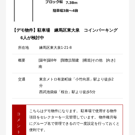
【デモ物件】駐車場 練馬区東大泉 コインパーキング
6人が検討中
所在地
練馬区東大泉1-21-8
概要
[築年]築8年 [階数]1階建 [構造]その他 [向き]
南
交通
東京メトロ有楽町線「小竹向原」駅より徒歩2
分
西武池袋線「桜台」駅より徒歩5分
こちらはデモ物件になります。 駐車場で使用する物件
コ
項目をセレクターを一元管理しています。 物件種月毎
メ
にグループ名で管理できるので一度設定を行っておくと
ン
便利です。
ト