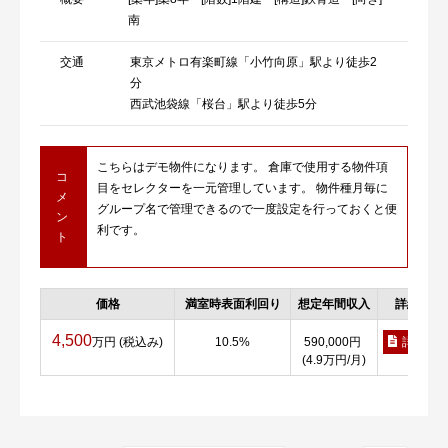
南
交通
東京メトロ有楽町線「小竹向原」駅より徒歩2
分
西武池袋線「桜台」駅より徒歩5分
こちらはデモ物件になります。 倉庫で使用する物件項
コ
目をセレクターを一元管理しています。 物件種月毎に
メ
グループ名で管理できるので一度設定を行っておくと便
ン
利です。
ト
価格
満室時表面利回り
想定年間収入
詳細
4,500
万円 (税込み)
10.5%
590,000円
詳細
(4.9万円/月)