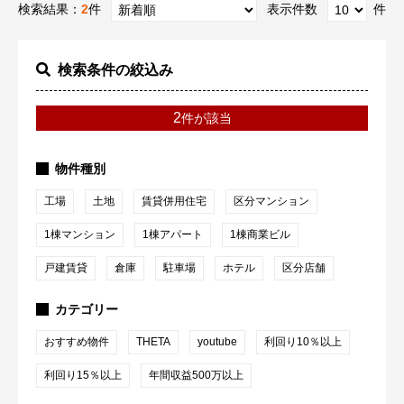
検索結果：
2
件
表示件数
件
検索条件の絞込み
2
件が該当
物件種別
工場
土地
賃貸併用住宅
区分マンション
1棟マンション
1棟アパート
1棟商業ビル
戸建賃貸
倉庫
駐車場
ホテル
区分店舗
カテゴリー
おすすめ物件
THETA
youtube
利回り10％以上
利回り15％以上
年間収益500万以上