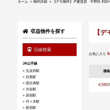
ホーム
物件詳細
【デモ物件】戸建賃貸 中野区 利回り5.8
収益物件を探す
【デモ
沿線検索
5
お気に入り
JR山手線
五反田駅
価格
目黒駅
恵比寿駅
4,580
渋谷駅
原宿駅
代々木駅
新宿駅