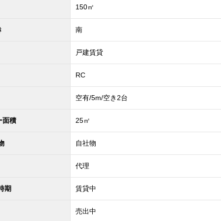
150㎡
き
南
戸建賃貸
RC
空有/5m/空き2台
ー面積
25㎡
物
自社物
代理
時期
賃貸中
売出中