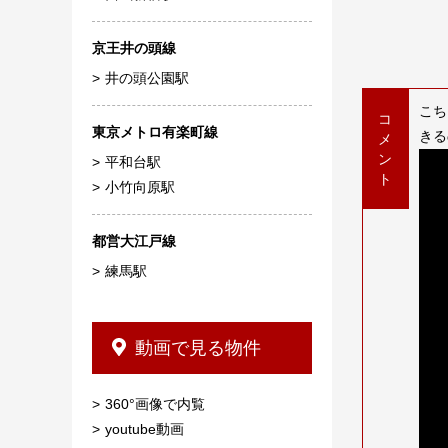
京王井の頭線
井の頭公園駅
こち
コ
東京メトロ有楽町線
きる
メ
ン
平和台駅
ト
小竹向原駅
都営大江戸線
練馬駅
動画で見る物件
360°画像で内覧
youtube動画