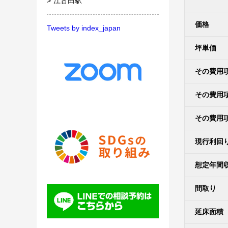
江古田駅
価格
Tweets by index_japan
坪単価
その費用
その費用
その費用
現行利回
想定年間
間取り
延床面積