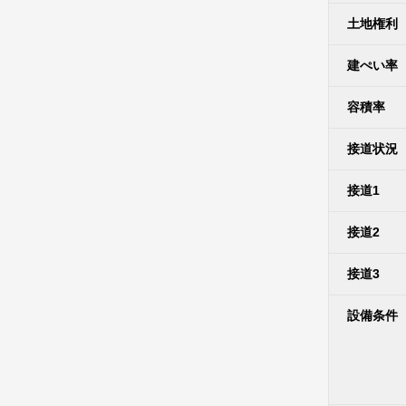
土地権利
建ぺい率
容積率
接道状況
接道1
接道2
接道3
設備条件