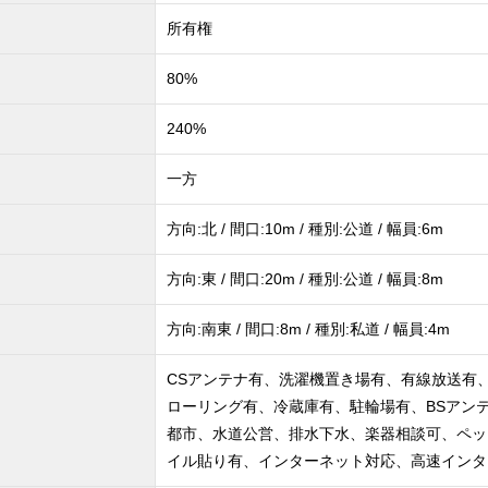
所有権
80%
240%
一方
方向:北 / 間口:10m / 種別:公道 / 幅員:6m
方向:東 / 間口:20m / 種別:公道 / 幅員:8m
方向:南東 / 間口:8m / 種別:私道 / 幅員:4m
CSアンテナ有、洗濯機置き場有、有線放送有
ローリング有、冷蔵庫有、駐輪場有、BSアン
都市、水道公営、排水下水、楽器相談可、ペッ
イル貼り有、インターネット対応、高速インタ