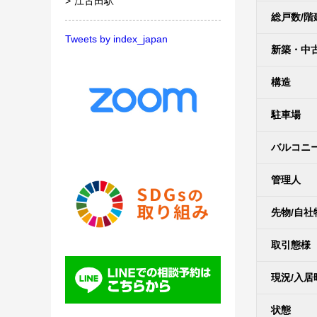
江古田駅
総戸数/階
Tweets by index_japan
新築・中
構造
駐車場
バルコニ
管理人
先物/自社
取引態様
現況/入居
状態