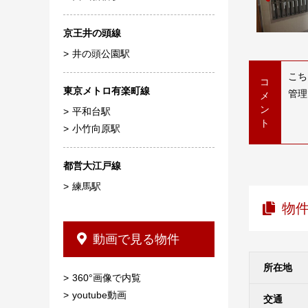
京王井の頭線
井の頭公園駅
こち
コ
東京メトロ有楽町線
管理
メ
ン
平和台駅
ト
小竹向原駅
都営大江戸線
練馬駅
物
動画で見る物件
所在地
360°画像で内覧
youtube動画
交通