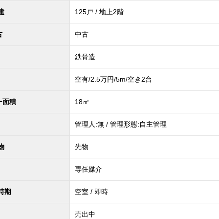
建
125戸 / 地上2階
古
中古
鉄骨造
空有/2.5万円/5m/空き2台
ー面積
18㎡
管理人:無 / 管理形態:自主管理
物
先物
専任媒介
時期
空室 / 即時
売出中