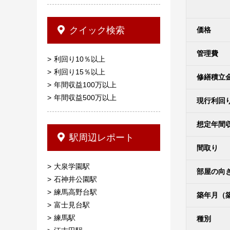
クイック検索
価格
管理費
利回り10％以上
利回り15％以上
修繕積立
年間収益100万以上
年間収益500万以上
現行利回
想定年間
駅周辺レポート
間取り
大泉学園駅
部屋の向
石神井公園駅
練馬高野台駅
築年月（
富士見台駅
練馬駅
種別