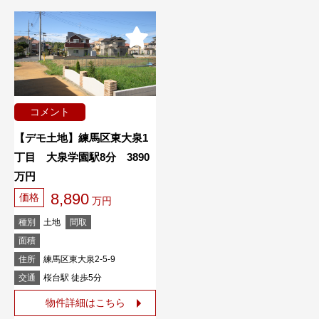
コメント
【デモ土地】練馬区東大泉1
丁目 大泉学園駅8分 3890
万円
8,890
価格
万円
種別
土地
間取
面積
住所
練馬区東大泉2-5-9
交通
桜台駅 徒歩5分
物件詳細はこちら