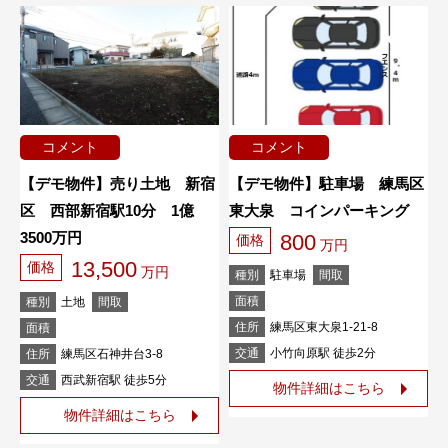
コメント
コメント
【デモ物件】売り土地 新宿
【デモ物件】駐車場 練馬区
区 西部新宿駅10分 1億
東大泉 コインパーキング
3500万円
800
価格
万円
13,500
価格
万円
種別
駐車場
間取
面積
種別
土地
間取
住所
練馬区東大泉1-21-8
面積
交通
小竹向原駅 徒歩2分
住所
練馬区石神井台3-8
交通
西武新宿駅 徒歩5分
物件詳細はこちら
物件詳細はこちら