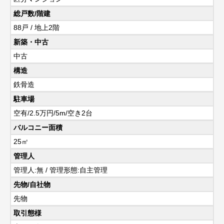
総戸数/階建
88戸 / 地上2階
新築・中古
中古
構造
鉄骨造
駐車場
空有/2.5万円/5m/空き2台
バルコニー面積
25㎡
管理人
管理人:無 / 管理形態:自主管理
先物/自社物
先物
取引態様